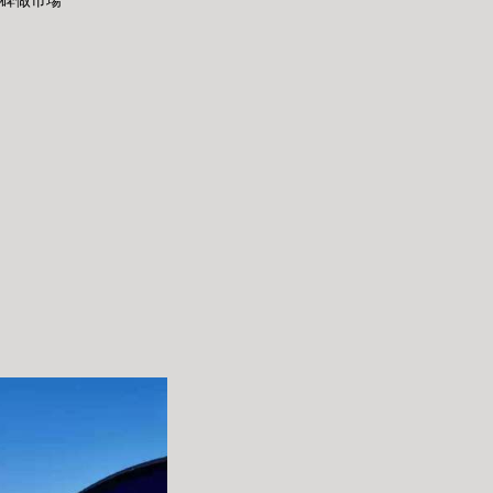
，以口碑做市場