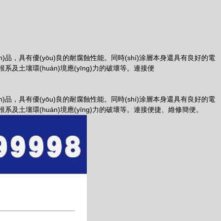
chǎn)品，具有優(yōu)良的耐腐蝕性能。同時(shí)涂層本身還具有良好的電
物根系及土壤環(huán)境應(yīng)力的破壞等。連接便
(chǎn)品，具有優(yōu)良的耐腐蝕性能。同時(shí)涂層本身還具有良好的電
止植物根系及土壤環(huán)境應(yīng)力的破壞等。連接便捷、維修簡便。