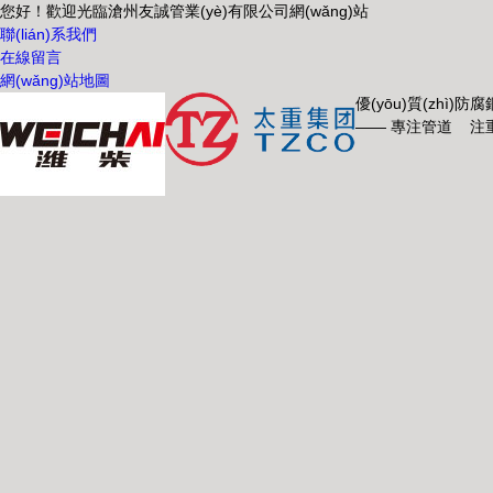
您好！歡迎光臨滄州友誠管業(yè)有限公司網(wǎng)站
聯(lián)系我們
在線留言
網(wǎng)站地圖
優(yōu)質(zhì)
—— 專注管道 注重品