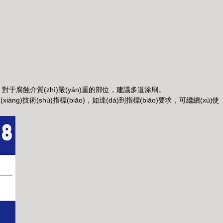
質(zhì)嚴(yán)重的部位，建議多道涂刷。
術(shù)指標(biāo)，如達(dá)到指標(biāo)要求，可繼續(xù)使