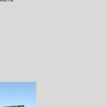
，以口碑做市場