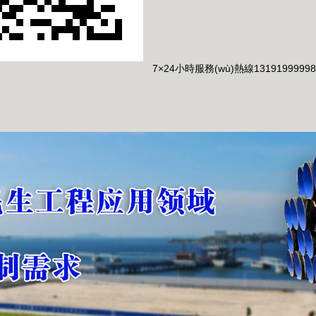
7×24小時服務(wù)熱線
13191999998