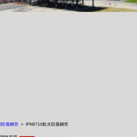
10防腐鋼管
> IPN8710飲水防腐鋼管