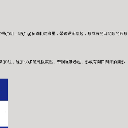
組，經(jīng)多道軋輥滾壓，帶鋼逐漸卷起，形成有開口間隙的圓形
機(jī)組，經(jīng)多道軋輥滾壓，帶鋼逐漸卷起，形成有開口間隙的圓形