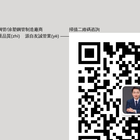
防腐鋼管/涂塑鋼管
制造廠商
掃描二維碼咨詢
質(zhì) 源自友誠管業(yè) ——